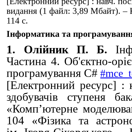
[Електронний ресурс] : навч.
пос
видання (1 файл: 3,89 Мбайт).
– 
114 с.
Інформатика та програмуванн
1. Олійник П. Б.
Ін
Частина 4. Об'єктно-орі
програмування С#
#mce_t
[Електронний ресурс] : к
здобувачів ступеня ба
«Комп’ютерне моделюван
104 «Фізика та астрон