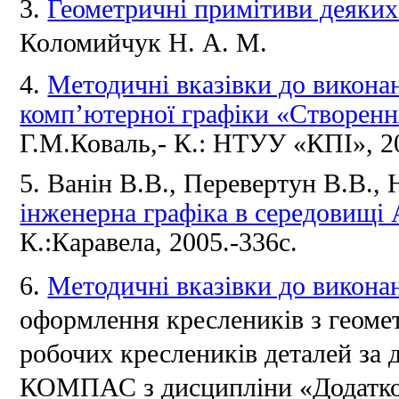
3.
Геометричні примітиви деяки
Коломийчук Н. А.
М.
4.
Методичні вказівки до викона
комп’ютерної графіки «Створенн
Г.М.Коваль,- К.: НТУУ «КПІ», 20
5. Ванін В.В., Перевертун В.В.,
інженерна графіка в середовищ
К.:Каравела, 2005.-336с.
6.
Методичні вказівки до викона
оформлення креслеників з геоме
робочих креслеників деталей за
КОМПАС з дисципліни «Додаткові