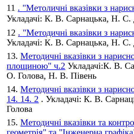
11
.
"Метоличні вказівки з нарис
Укладачі: К. В. Сарнацька, Н. С. 
12
.
"Методичні вказівки з нарис
Укладачі: К. В. Сарнацька, Н. С. 
13.
Методичні вказівки з нарисно
площиною" ч.2
Укладачі:К.
В.
Са
О.
Голова, Н.
В.
Півень
14.
Методичні вказівки з нарисно
14.
14.
2
.
Укладачі: К.
В.
Сарнац
Голова
15.
Методичні вказівки та контро
геометрія" та "Інженерна графіка