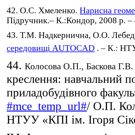
42. О.С.
Хмеленко.
Нарисна геоме
Підручник.– К.:Кондор, 2008 р.
–
43. Т.М.
Надкернична, О.О.
Лебед
середовищі AUTOCAD
.
– К.: НТ
44.
Колосова О.П., Баскова Г.В
креслення: навчальний по
приладобудівного факуль
#mce_temp_url#
/ О.П. Ко
НТУУ «КПІ ім. Ігоря Сік