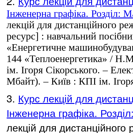
2.
Курс лекцій для дистан
Інженерна графіка.
Розділ: 
лекцій для дистанційного р
ресурс] : навчальний посібни
«Енергетичне машинобудуван
144 «Теплоенергетика» / Н.
ім.
Ігоря Сікорського.
– Елек
Мбайт).
– Київ : КПІ ім.
Ігор
3.
Курс лекцій для дистан
Інженерна графіка.
Розділ
лекцій для дистанційного