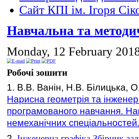
Сайт КПІ ім. Ігоря Сік
Навчальна та методи
Monday, 12 February 201
Робочі зошити
1.
В.В.
Ванін, Н.В.
Білицька, О
Нарисна геометрія та інженер
програмованого навчання.
На
немеханічних спеціальностей
2.
Інженерна графіка Збірник зад