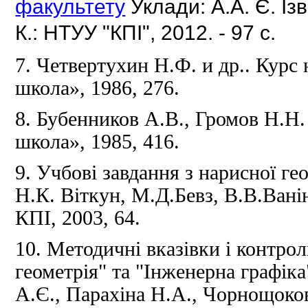
факультету
Уклади: А.А.
Є.
Із
К.: НТУУ "КПІ", 2012. - 97 с.
7. Четвертухин Н.Ф.
и др.. Курс
школа», 1986, 276.
8. Бубенников А.В., Громов Н.Н
школа», 1985, 416.
9. Учбові завдання з нарисної ге
Н.К.
Віткун, М.Д.Бевз, В.В.Вані
КПІ, 2003, 64.
10. Методичні вказівки і контрол
геометрія" та "Інженерна графіка
А.Є., Парахіна Н.А., Чорнощокова