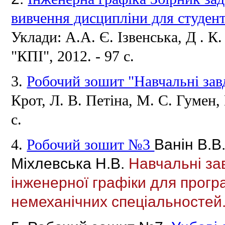
вивчення дисципліни для студент
Уклади: А.А.
Є.
Ізвенська, Д .
К
"КПІ", 2012. - 97 с.
3.
Робочий зошит "Навчальні завд
Крот, Л.
В.
Петіна, М.
С.
Гумен,
с.
Ванін В.В.
4.
Робочий зошит №3
Міхлевська Н.В.
Навчальні зав
інженерної графіки для прогр
немеханічних спеціальносте