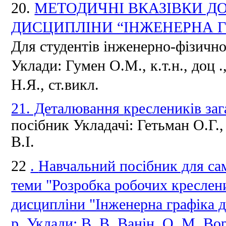
20.
МЕТОДИЧНІ ВКАЗІВКИ ДО
ДИСЦИПЛІНИ “ІНЖЕНЕРНА Г
Для студентів інженерно-фізично
Уклади: Гумен О.М., к.т.н., доц
.
Н.Я., ст.викл.
21. Деталювання
креслеників заг
посібник Укладачі:
Гетьман О.Г.,
В.І.
22
.
Навчальний посібник для сам
теми "Розробка робочих кресленик
дисципліни "Інженерна графіка д
р. Уклади: В. В. Ванін, О. М. Во