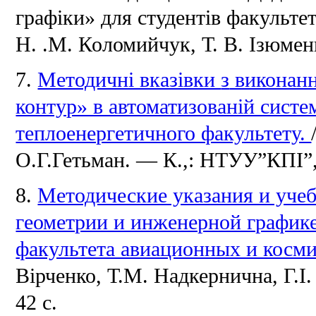
графіки» для студентів факультету
Н. .М.
Коломийчук, Т.
В.
Ізюменк
з
7.
Методичні вказівки
виконанн
контур» в автоматизованій сист
теплоенергетичного факультету.
О.Г.Гетьман.
— К.,: НТУУ”КПІ”,
8.
Методические указания и учеб
геометрии и инженерной графике
факультета авиационных и косм
Вірченко, Т.М.
Надкернична, Г.І
42 с.