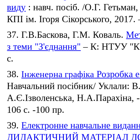
виду
: навч.
посіб.
/О.Г.
Гетьман,
КПІ ім.
Ігоря Сікорського, 2017. 
37. Г.В.Баскова, Г.М.
Коваль.
Мет
з теми "З'єднання"
– К: НТУУ "КПІ
с.
38.
Інженерна графіка
Розробка е
Навчальний посібник/ Уклали: В
А.Є.Ізволенська, Н.А.Парахіна, -
106 с.
-100 пр.
39.
Електронне навчальне вид
ДИДАКТИЧНИЙ МАТЕРІАЛ Д