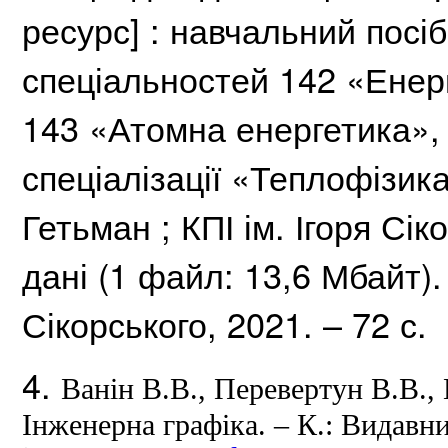
ресурс] : навчальний посі
спеціальностей 142 «Ене
143 «Атомна енергетика»,
спеціалізації «Теплофізик
Гетьман ;
КПІ ім.
Ігоря Сік
дані (1 файл: 13,6 Мбайт)
Сікорського, 2021. – 72 с.
4.
Ванін В.В., Перевертун В.В.,
Інженерна графіка. – К.: Видавн