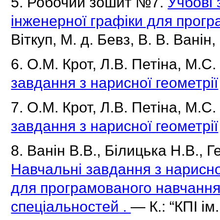
5. Робочий зошит №7.
Учбові 
інженерної графіки для прог
Віткуп, М.
д.
Бевз, В.
В.
Ванін,
6. О.М.
Крот, Л.В.
Петіна, М.С
завдання з нарисної геометрії
7. О.М.
Крот, Л.В.
Петіна, М.С
завдання з нарисної геометрії
8.
Ванін В.В., Білицька Н.В., Г
Навчальні завдання з нарисної
для програмованого навчання
спеціальностей
.
— К.: “КПІ ім