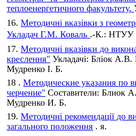
теплоенергетичного факультету.
16.
Методичні вказівки
з геомет
Укладач Г.М.
Коваль
.-К.: НТУУ 
17.
Методичні вказівки до викон
креслення"
Укладачі: Бліок А.В.
Мудренко І.
Б.
18 .
Методические указания по 
черчение"
Составители: Блиок А
Мудренко И.
Б.
19.
Методичні рекомендації до 
загального положення
.
я.