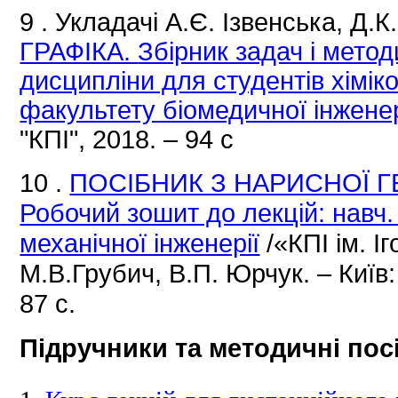
9
.
Укладачі А.Є.
Ізвенська, Д.К
ГРАФІКА.
Збірник задач і мето
дисципліни для студентів хімік
факультету біомедичної інженер
"КПІ",
2018. – 94 с
10
.
ПОСІБНИК З НАРИСНОЇ ГЕ
Робочий зошит до лекцій: навч
механічної інженерії
/«КПІ ім.
Іг
М.В.Грубич, В.П.
Юрчук.
– Київ
87 с.
Підручники та методичні пос