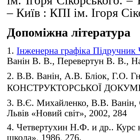
ім. Ігоря Сікорського. – 
– Київ : КПІ ім. Ігоря Сік
Допоміжна література
1.
Інженерна графіка Підручник 
Ванін В.
В., Перевертун В.
В., Н
2.
В.В.
Ванін, А.В.
Бліок, Г.О.
Гн
КОНСТРУКТОРСЬКОЇ ДОКУМЕНТА
3. В.Є.
Михайленко, В.В.
Ванін,
Львів «Новий світ», 2002, 284
4. Четвертухин Н.Ф.
и др.. Курс
школа», 1986, 276.