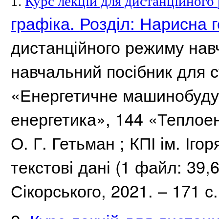
1.
Курс лекцій для дистанційного
графіка.
Розділ: Нарисна г
дистанційного режиму нав
навчальний посібник для с
«Енергетичне машинобуду
енергетика», 144 «Теплое
О.
Г.
Гетьман ;
КПІ ім.
Ігор
текстові дані (1 файл: 39,
Сікорського, 2021. – 171 с.