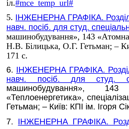
іл.
#mce_temp_url#
ІНЖЕНЕРНА ГРАФІКА.
Розді
5.
навч.
посіб.
для студ.
спеціаль
машинобудування», 143 «Атомна 
Н.В.
Білицька, О.Г.
Гетьман;
– К
171 с.
6.
ІНЖЕНЕРНА ГРАФІКА.
Розді
навч.
посіб.
для студ.
машинобудування», 14
«Теплоенергетика», спеціаліза
Гетьман;
– Київ: КПІ ім.
Ігоря Сі
7.
ІНЖЕНЕРНА ГРАФІКА.
Роз