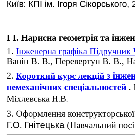
Київ: КПІ ім.
Ігоря Сікорського, 
І
І.
Нарисна геометрія та інже
1.
Інженерна графіка Підручник 
Ванін В.
В., Перевертун В.
В., Н
2.
Короткий курс лекцій
з інже
немеханічних спеціальностей
.
Міхлевська Н.В.
3.
Оформлення конструкторської
Г.О.
Гнітецька
(Навчальний посі