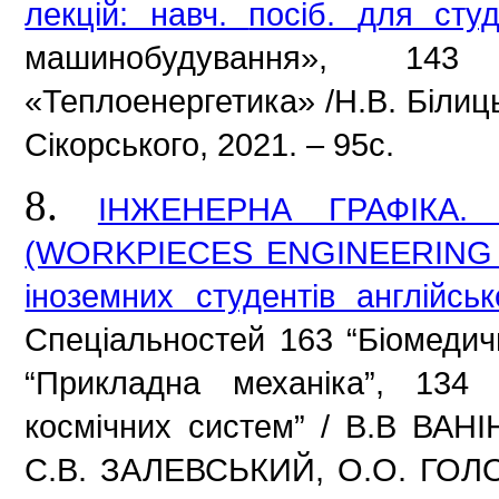
лекцій: навч.
посіб.
для сту
машинобудування», 14
«Теплоенергетика» /Н.В.
Білиц
Сікорського, 2021. –
95с.
8.
ІНЖЕНЕРНА ГРАФІКА
(WORKPIECES ENGINEERING D
іноземних студентів англійс
Спеціальностей 163 “Біомедичн
“Прикладна механіка”,
134 
космічних систем” / В.В ВАНІ
С.В.
ЗАЛЕВСЬКИЙ, О.О.
ГОЛО