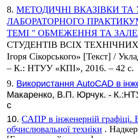
8.
МЕТОДИЧНІ ВКАЗІВКИ ТА
ЛАБОРАТОРНОГО ПРАКТИКУМ
ТЕМІ "
ОБМЕЖЕННЯ ТА ЗАЛ
СТУДЕНТІВ ВСІХ ТЕХНІЧНИ
Ігоря Сікорського»
[Текст] / Укл
– К.: НТУУ «КПІ», 2016. – 42 с.
Використання AutoCAD в інже
9.
Макаренко, В.П.
Юрчук.
К.:НТ
-
с
10.
САПР в інженерній графіці.
обчислювальної техніки
.
Надкер