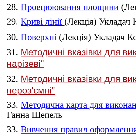
28.
Проецюювання площини
(Ле
29.
Криві лінії
(Лекція)
Укладач 
30.
Поверхні
(Лекція)
Укладач К
Методичні вказівки для ви
31.
нарізеві"
Методичні вказівки для ви
32.
нероз'ємні"
33.
Методична карта для виконан
Ганна Шепель
33.
Вивчення правил оформлення 