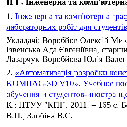
II
I
.
Інженерна та комп'ютерн
1.
Інженерна та комп'ютерна гра
лабораторних робіт для студентів
Укладачі: Воробйов Олексій Мик
Ізвенська Ада Євгеніївна, старш
Лазарчук-Воробйова Юлія Валент
2.
«Автоматизація розробки конст
KOMIIAC-3D V10».
Учебное пос
обучения и студентов-иностранц
К.: НТУУ "КПІ", 2011. –
165 с.
Б
В.П., Злобіна В.С.