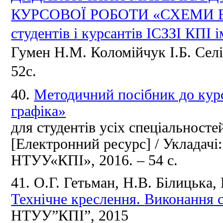
КУРСОВОЇ РОБОТИ «СХЕМИ 
студентів і курсантів ІСЗЗІ КПІ і
Гумен Н.М.
Коломійчук І.Б.
Сел
52с.
40.
Методичний посібник до курс
графіка»
для студентів усіх спеціальност
[Електронний ресурс] / Укладачі
НТУУ«КПІ», 2016. – 54 с.
41.
О.Г.
Гетьман, Н.В.
Білицька,
Технічне креслення.
Виконання с
НТУУ”КПІ”,
2015