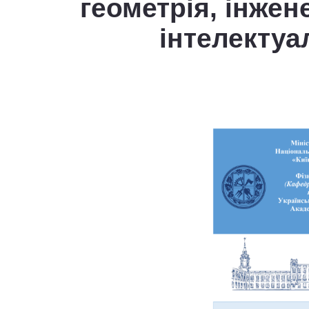
геометрія, інжен
інтелектуа