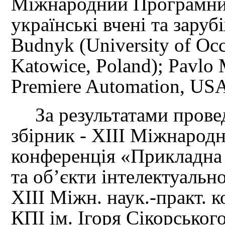
Міжнародний Програмний
українські вчені та заруб
Budnyk (University of Oc
Katowice, Poland); Pavlo
Premiere Automation, US
За результатами прове
збірник - ХІІІ Міжнарод
конференція «Прикладна 
та об’єкти інтелектуально
ХІІІ Міжн. наук.-практ. к
КПІ ім. Ігоря Сікорського