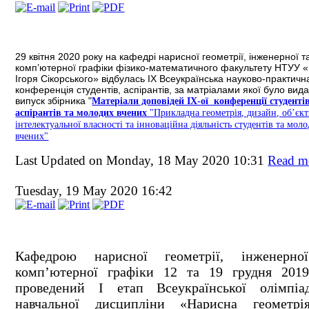
29 квітня 2020 року на
кафедрі нарисної геометрії, інженерної т
комп’ютерної графіки фізико-математичного факультету НТУУ «К
Ігоря Сікорського» відбулась IX Всеукраїнська науково-практичн
конференція студентів, аспірантів, за матріалами якої було вид
випуск збірника "
Матеріали доповідей ІХ-ої конференції студентів
аспірантів та молодих вчених
"Прикладна геометрія, дизайн, об’єк
інтелектуальної власності та інноваційна діяльність студентів та мол
вчених"
Last Updated on Monday, 18 May 2020 10:31
Read mo
Tuesday, 19 May 2020 16:42
Кафедрою нарисної геометрії, інженерно
комп’ютерної графіки 12 та 19 грудня 201
проведений І етап Всеукраїнської олімпіа
навчальної дисципліни «Нарисна геометрі