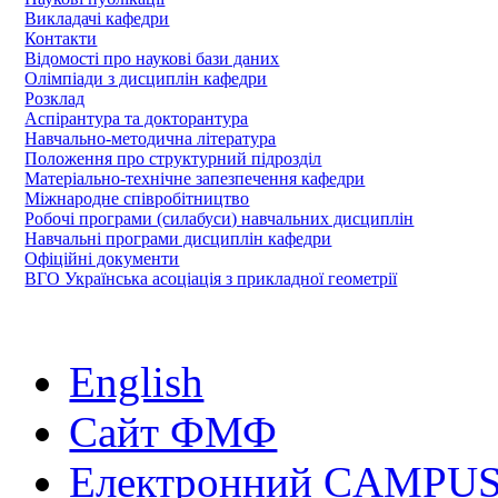
Викладачі кафедри
Контакти
Відомості про наукові бази даних
Олімпіади з дисциплін кафедри
Розклад
Аспірантура та докторантура
Навчально-методична література
Положення про структурний підрозділ
Матеріально-технічне запезпечення кафедри
Міжнародне співробітництво
Робочі програми (силабуси) навчальних дисциплін
Навчальні програми дисциплін кафедри
Офіційні документи
ВГО Українська асоціація з прикладної геометрії
English
Сайт ФМФ
Електронний CAMPUS 