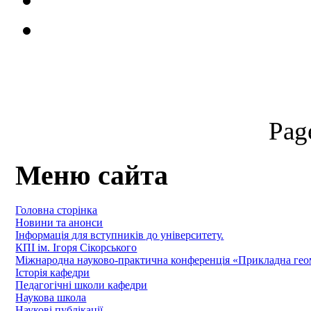
Pag
Меню сайта
Головна сторінка
Новини та анонси
Інформація для вступників до університету.
КПІ ім. Ігоря Сікорського
Міжнародна науково-практична конференція «Прикладна геомет
Історія кафедри
Педагогічні школи кафедри
Наукова школа
Наукові публікації