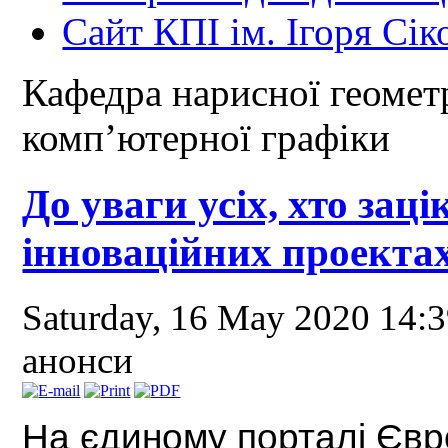
Сайт КПІ ім. Ігоря Сік
Кафедра нарисної геометр
комп’ютерної графіки
До уваги усіх, хто зац
інноваційних проекта
Saturday, 16 May 2020 14:
анонси
На єдиному порталі Євро