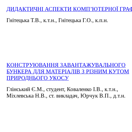
ДИДАКТИЧНІ АСПЕКТИ КОМП’ЮТЕРНОЇ ГРА
Гнітецька Т.В., к.т.н., Гнітецька Г.О., к.п.н.
КОНСТРУЮВАННЯ ЗАВАНТАЖУВАЛЬНОГО
БУНКЕРА ДЛЯ МАТЕРІАЛІВ З РІЗНИМ КУТОМ
ПРИРОДНЬОГО УКОСУ
Глінський Є.М., студент, Коваленко І.В., к.т.н.,
Міхлевська Н.В., ст. викладач, Юрчук В.П., д.т.н.