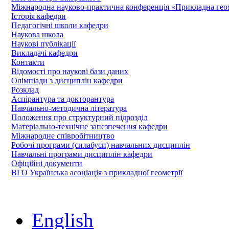
Міжнародна науково-практична конференція «Прикладна геомет
Історія кафедри
Педагогічні школи кафедри
Наукова школа
Наукові публікації
Викладачі кафедри
Контакти
Відомості про наукові бази даних
Олімпіади з дисциплін кафедри
Розклад
Аспірантура та докторантура
Навчально-методична література
Положення про структурний підрозділ
Матеріально-технічне запезпечення кафедри
Міжнародне співробітництво
Робочі програми (силабуси) навчальних дисциплін
Навчальні програми дисциплін кафедри
Офіційні документи
ВГО Українська асоціація з прикладної геометрії
English