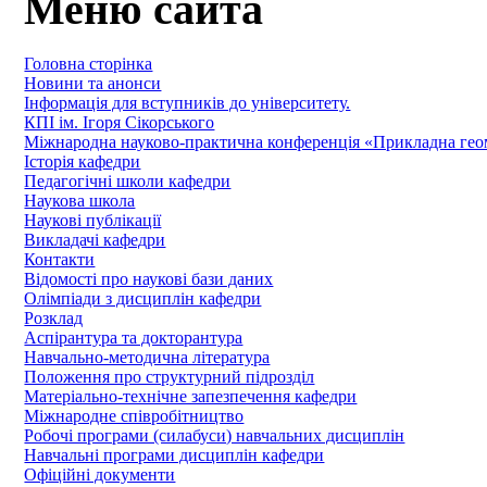
Меню сайта
Головна сторінка
Новини та анонси
Інформація для вступників до університету.
КПІ ім. Ігоря Сікорського
Міжнародна науково-практична конференція «Прикладна геомет
Історія кафедри
Педагогічні школи кафедри
Наукова школа
Наукові публікації
Викладачі кафедри
Контакти
Відомості про наукові бази даних
Олімпіади з дисциплін кафедри
Розклад
Аспірантура та докторантура
Навчально-методична література
Положення про структурний підрозділ
Матеріально-технічне запезпечення кафедри
Міжнародне співробітництво
Робочі програми (силабуси) навчальних дисциплін
Навчальні програми дисциплін кафедри
Офіційні документи