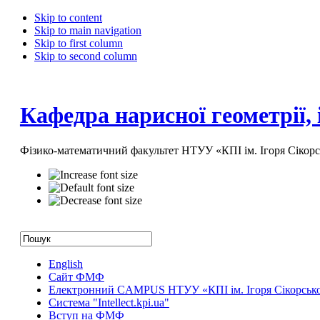
Skip to content
Skip to main navigation
Skip to first column
Skip to second column
Кафедра нарисної геометрії,
Фізико-математичний факультет НТУУ «КПІ ім. Ігоря Сікорс
English
Сайт ФМФ
Електронний CAMPUS НТУУ «КПІ ім. Ігоря Сікорськ
Система "Intellect.kpi.ua"
Вступ на ФМФ