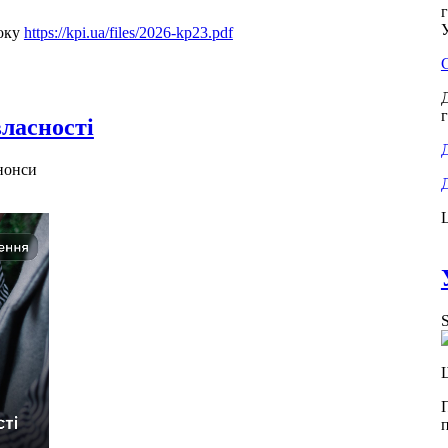
У
року
https://kpi.ua/files/2026-kp23.pdf
власності
нонси
L
S
п