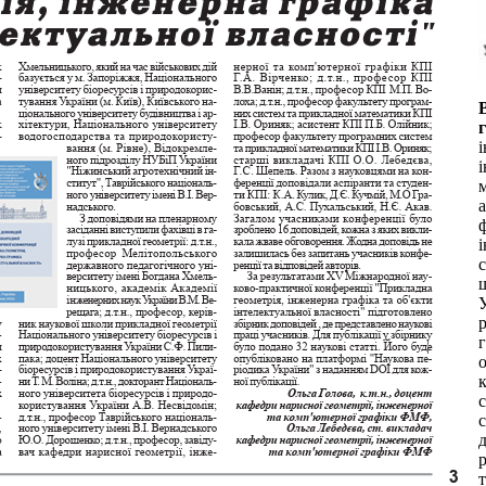
і
о
к
с
т