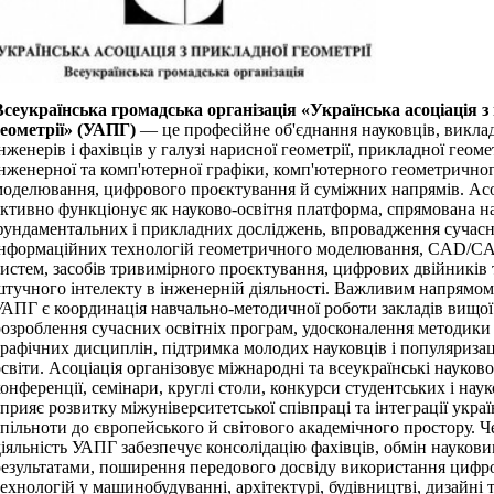
Всеукраїнська громадська організація «Українська асоціація з
геометрії» (УАПГ)
— це професійне об'єднання науковців, виклад
нженерів і фахівців у галузі нарисної геометрії, прикладної геомет
інженерної та комп'ютерної графіки, комп'ютерного геометрично
моделювання, цифрового проєктування й суміжних напрямів. Асо
активно функціонує як науково-освітня платформа, спрямована н
фундаментальних і прикладних досліджень, впровадження сучас
інформаційних технологій геометричного моделювання, CAD/
систем, засобів тривимірного проєктування, цифрових двійників 
штучного інтелекту в інженерній діяльності. Важливим напрямом 
УАПГ є координація навчально-методичної роботи закладів вищої 
розроблення сучасних освітніх програм, удосконалення методики
графічних дисциплін, підтримка молодих науковців і популяризац
світи. Асоціація організовує міжнародні та всеукраїнські науков
онференції, семінари, круглі столи, конкурси студентських і наук
прияє розвитку міжуніверситетської співпраці та інтеграції украї
спільноти до європейського й світового академічного простору. Ч
діяльність УАПГ забезпечує консолідацію фахівців, обмін науков
результатами, поширення передового досвіду використання цифр
ехнологій у машинобудуванні, архітектурі, будівництві, дизайні 