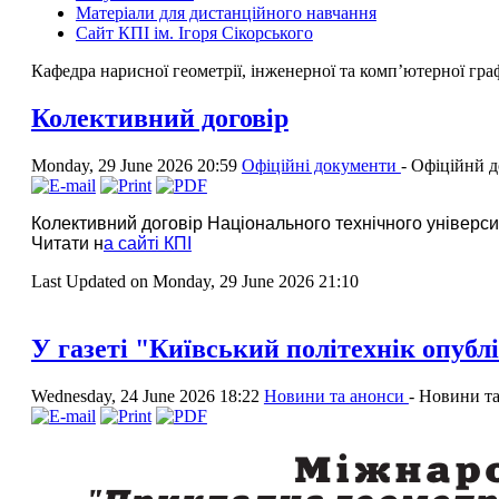
Матеріали для дистанційного навчання
Сайт КПІ ім. Ігоря Сікорського
Кафедра нарисної геометрії, інженерної та комп’ютерної гра
Колективний договiр
Monday, 29 June 2026 20:59
Офіційні документи
-
Офіційнй 
Колективний договiр Національного технічного університе
Читати н
а сайті КПІ
Last Updated on Monday, 29 June 2026 21:10
У газеті "Київський політехнік опуб
Wednesday, 24 June 2026 18:22
Новини та анонси
-
Новини та