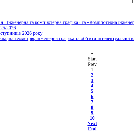
L
плін «Інженерна та комп’ютерна графіка» та «Комп’ютерна інженер
025/2026
вступників 2026 року
дна геометрія, інженерна графіка та об’єкти інтелектуальної в
«
Start
Prev
1
2
3
4
5
6
7
8
9
10
Next
End