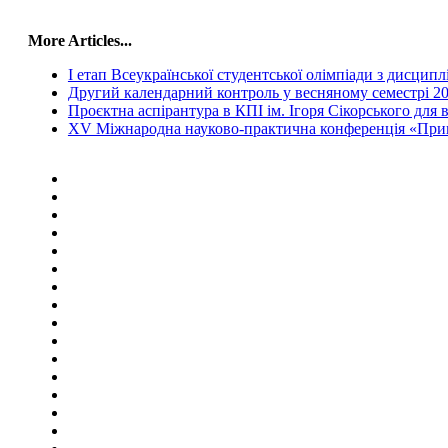
More Articles...
І етап Всеукраїнської студентської олімпіади з дисци
Другий календарний контроль у весняному семестрі 2
Проєктна аспірантура в КПІ ім. Ігоря Сікорського для 
ХV Міжнародна науково-практична конференція «Прикла