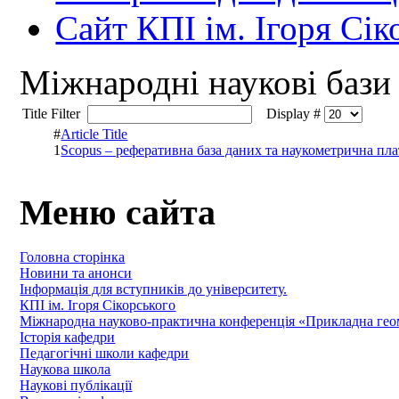
Сайт КПІ ім. Ігоря Сік
Міжнародні наукові бази
Title Filter
Display #
#
Article Title
1
Scopus – реферативна база даних та наукометрична пл
Меню сайта
Головна сторінка
Новини та анонси
Інформація для вступників до університету.
КПІ ім. Ігоря Сікорського
Міжнародна науково-практична конференція «Прикладна геомет
Історія кафедри
Педагогічні школи кафедри
Наукова школа
Наукові публікації