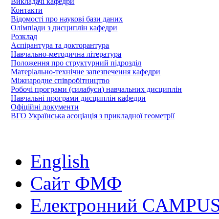
Викладачі кафедри
Контакти
Відомості про наукові бази даних
Олімпіади з дисциплін кафедри
Розклад
Аспірантура та докторантура
Навчально-методична література
Положення про структурний підрозділ
Матеріально-технічне запезпечення кафедри
Міжнародне співробітництво
Робочі програми (силабуси) навчальних дисциплін
Навчальні програми дисциплін кафедри
Офіційні документи
ВГО Українська асоціація з прикладної геометрії
English
Сайт ФМФ
Електронний CAMPUS 