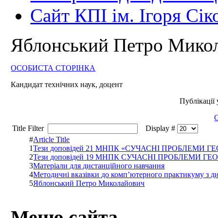
Сайт КПІ ім. Ігоря Сік
Яблонський Петро Мико
ОСОБИСТА СТОРІНКА
Кандидат технічних наук, доцент
Публікації
G
Title Filter
Display #
#
Article Title
1
Тези доповідей 21 МНПК «СУЧАСНІ ПРОБЛЕМ
2
Тези доповідей 19 МНПК СУЧАСНІ ПРОБЛЕМИ
3
Матеріали для дистанційного навчання
4
Методичні вказівки до комп’ютерного практикуму з д
5
Яблонський Петро Миколайович
Меню сайта