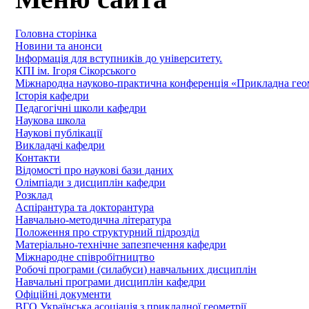
Головна сторінка
Новини та анонси
Інформація для вступників до університету.
КПІ ім. Ігоря Сікорського
Міжнародна науково-практична конференція «Прикладна геомет
Історія кафедри
Педагогічні школи кафедри
Наукова школа
Наукові публікації
Викладачі кафедри
Контакти
Відомості про наукові бази даних
Олімпіади з дисциплін кафедри
Розклад
Аспірантура та докторантура
Навчально-методична література
Положення про структурний підрозділ
Матеріально-технічне запезпечення кафедри
Міжнародне співробітництво
Робочі програми (силабуси) навчальних дисциплін
Навчальні програми дисциплін кафедри
Офіційні документи
ВГО Українська асоціація з прикладної геометрії