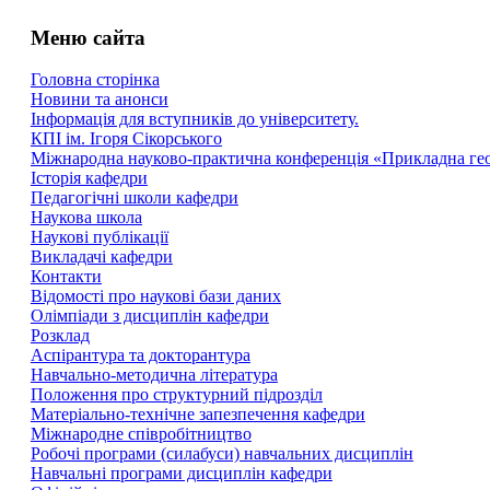
Меню сайта
Головна сторінка
Новини та анонси
Інформація для вступників до університету.
КПІ ім. Ігоря Сікорського
Міжнародна науково-практична конференція «Прикладна геоме
Історія кафедри
Педагогічні школи кафедри
Наукова школа
Наукові публікації
Викладачі кафедри
Контакти
Відомості про наукові бази даних
Олімпіади з дисциплін кафедри
Розклад
Аспірантура та докторантура
Навчально-методична література
Положення про структурний підрозділ
Матеріально-технічне запезпечення кафедри
Міжнародне співробітництво
Робочі програми (силабуси) навчальних дисциплін
Навчальні програми дисциплін кафедри