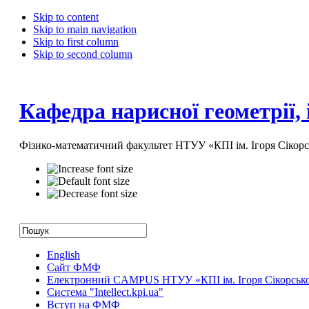
Skip to content
Skip to main navigation
Skip to first column
Skip to second column
Кафедра нарисної геометрії,
Фізико-математичний факультет НТУУ «КПІ ім. Ігоря Сікорс
English
Сайт ФМФ
Електронний CAMPUS НТУУ «КПІ ім. Ігоря Сікорськ
Система "Intellect.kpi.ua"
Вступ на ФМФ