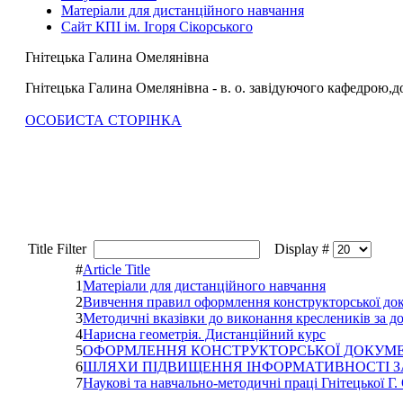
Матеріали для дистанційного навчання
Сайт КПІ ім. Ігоря Сікорського
Гнітецька Галина Омелянівна
Гнітецька Галина Омелянівна - в. о. завідуючого кафедрою,
д
ОСОБИСТА СТОРІНКА
Title Filter
Display #
#
Article Title
1
Матеріали для дистанційного навчання
2
Вивчення правил оформлення конструкторської док
3
Методичні вказівки до виконання креслеників за
4
Нарисна геометрія. Дистанційний курс
5
ОФОРМЛЕННЯ КОНСТРУКТОРСЬКОЇ ДОКУМЕ
6
ШЛЯХИ ПІДВИЩЕННЯ ІНФОРМАТИВНОСТІ ЗА
7
Наукові та навчально-методичні праці Гнітецької Г.