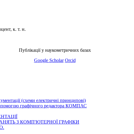
оцент, к. т. н.
Публікації у наукометричних базах
Google Scholar
Orcid
ументації (схеми електричні принципові)
 допомогою графічного редактора КОМПАС
НТАЦІЇ
НЯТЬ З КОМП'ЮТЕРНОЇ ГРАФІКИ
 О.