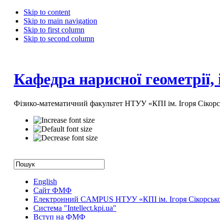
Skip to content
Skip to main navigation
Skip to first column
Skip to second column
Кафедра нарисної геометрії,
Фізико-математичний факультет НТУУ «КПІ ім. Ігоря Сікорс
English
Сайт ФМФ
Електронний CAMPUS НТУУ «КПІ ім. Ігоря Сікорськ
Система "Intellect.kpi.ua"
Вступ на ФМФ