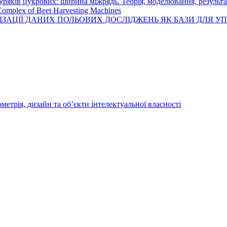
ряків цукрових: ширина міжрядь. Теорія, моделювання, результ
 Complex of Beet Harvesting Machines
ІЗАЦІЇ ДАНИХ ПОЛЬОВИХ ДОСЛІДЖЕНЬ ЯК БАЗИ ДЛЯ 
трія, дизайн та об’єкти інтелектуальної власності