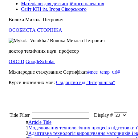
Матеріали для дистанційного навчання
Сайт КПІ ім. Ігоря Сікорського
Волоха Микола Петрович
ОСОБИСТА СТОРІНКА
доктор технічних наук, професор
ORCID
GoogleScholar
Міжнародне стажування: Сертифікат
#mce_temp_url#
Курси іноземних мов:
Свідоцтво від "Інтерлінгва"
Title Filter
Display #
#
Article Title
1
Моделювання технологічних процесів підготовки ґр
2
Адаптивна технологія вирощування маточників і н