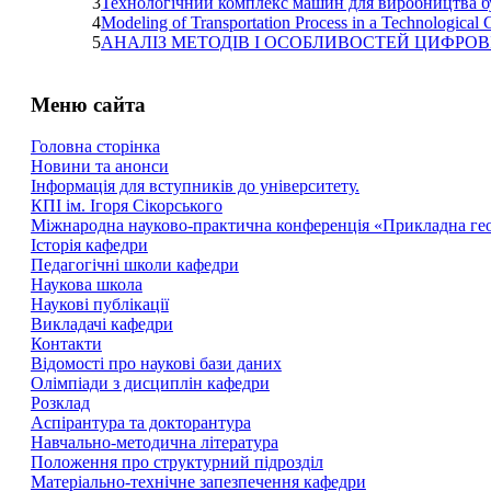
3
Технологічний комплекс машин для виробництва бу
4
Modeling of Transportation Process in a Technological
5
АНАЛІЗ МЕТОДІВ І ОСОБЛИВОСТЕЙ ЦИФРОВ
Меню сайта
Головна сторінка
Новини та анонси
Інформація для вступників до університету.
КПІ ім. Ігоря Сікорського
Міжнародна науково-практична конференція «Прикладна геоме
Історія кафедри
Педагогічні школи кафедри
Наукова школа
Наукові публікації
Викладачі кафедри
Контакти
Відомості про наукові бази даних
Олімпіади з дисциплін кафедри
Розклад
Аспірантура та докторантура
Навчально-методична література
Положення про структурний підрозділ
Матеріально-технічне запезпечення кафедри