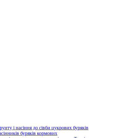
унту і насіння до сівби цукрових буряків
асінників буряків кормових