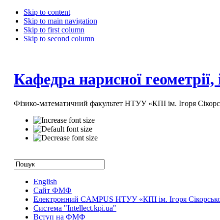
Skip to content
Skip to main navigation
Skip to first column
Skip to second column
Кафедра нарисної геометрії,
Фізико-математичний факультет НТУУ «КПІ ім. Ігоря Сікорс
English
Сайт ФМФ
Електронний CAMPUS НТУУ «КПІ ім. Ігоря Сікорськ
Система "Intellect.kpi.ua"
Вступ на ФМФ