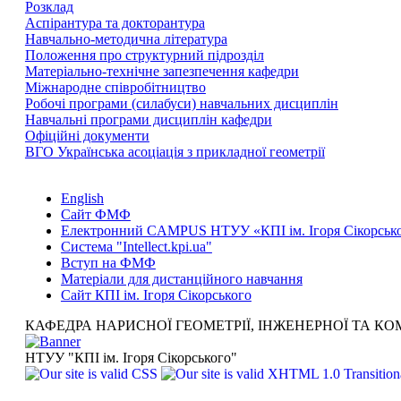
Розклад
Аспірантура та докторантура
Навчально-методична література
Положення про структурний підрозділ
Матеріально-технічне запезпечення кафедри
Міжнародне співробітництво
Робочі програми (силабуси) навчальних дисциплін
Навчальні програми дисциплін кафедри
Офіційні документи
ВГО Українська асоціація з прикладної геометрії
English
Сайт ФМФ
Електронний CAMPUS НТУУ «КПІ ім. Ігоря Сікорськ
Система "Intellect.kpi.ua"
Вступ на ФМФ
Матеріали для дистанційного навчання
Сайт КПІ ім. Ігоря Сікорського
КАФЕДРА НАРИСНОЇ ГЕОМЕТРІЇ, ІНЖЕНЕРНОЇ ТА КО
НТУУ "КПІ ім. Ігоря Сікорського"