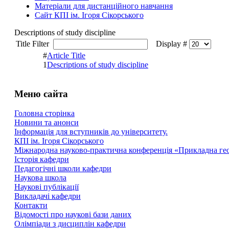
Матеріали для дистанційного навчання
Сайт КПІ ім. Ігоря Сікорського
Descriptions of study discipline
Title Filter
Display #
#
Article Title
1
Descriptions of study discipline
Меню сайта
Головна сторінка
Новини та анонси
Інформація для вступників до університету.
КПІ ім. Ігоря Сікорського
Міжнародна науково-практична конференція «Прикладна геоме
Історія кафедри
Педагогічні школи кафедри
Наукова школа
Наукові публікації
Викладачі кафедри
Контакти
Відомості про наукові бази даних
Олімпіади з дисциплін кафедри