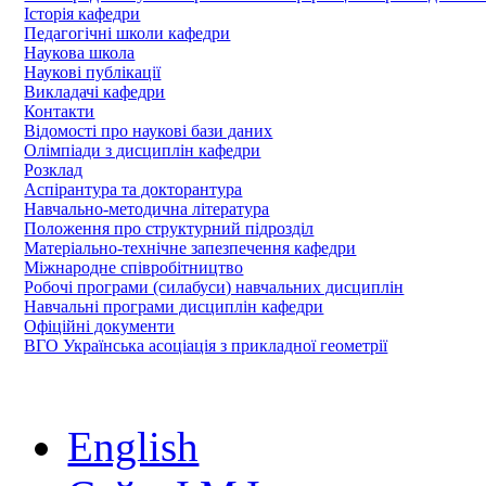
Історія кафедри
Педагогічні школи кафедри
Наукова школа
Наукові публікації
Викладачі кафедри
Контакти
Відомості про наукові бази даних
Олімпіади з дисциплін кафедри
Розклад
Аспірантура та докторантура
Навчально-методична література
Положення про структурний підрозділ
Матеріально-технічне запезпечення кафедри
Міжнародне співробітництво
Робочі програми (силабуси) навчальних дисциплін
Навчальні програми дисциплін кафедри
Офіційні документи
ВГО Українська асоціація з прикладної геометрії
English