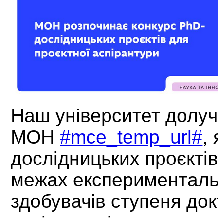
Наш університет долуч
МОН
#mce_temp_url#
,
дослідницьких проєктів
межах експериментальн
здобувачів ступеня док