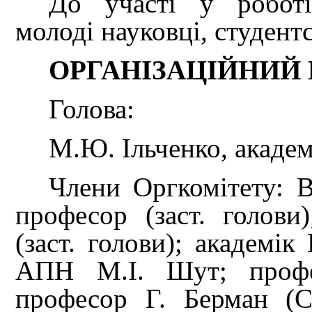
До участі у роботі
молоді науковці, студент
ОРГАНІЗАЦІЙНИЙ
Голова:
М.Ю. Ільченко, акад
Члени Оргкомітету: 
професор (заст. голови
(заст. голови); академі
АПН М.І. Шут; профес
професор Г. Берман (