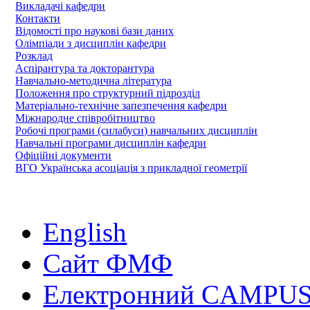
Викладачі кафедри
Контакти
Відомості про наукові бази даних
Олімпіади з дисциплін кафедри
Розклад
Аспірантура та докторантура
Навчально-методична література
Положення про структурний підрозділ
Матеріально-технічне запезпечення кафедри
Міжнародне співробітництво
Робочі програми (силабуси) навчальних дисциплін
Навчальні програми дисциплін кафедри
Офіційні документи
ВГО Українська асоціація з прикладної геометрії
English
Сайт ФМФ
Електронний CAMPUS 