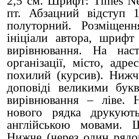
2,5 см. Шрифт: Times N
пт. Абзацний відступ 
полуторний. Розміщенн
ініціали автора, шрифт
вирівнювання. На нас
організації, місто, адр
похилий (курсив). Нижч
доповіді великими бук
вирівнювання – ліве. 
нового рядка друкують
англійською мовами. 
Нижче (через один рядо