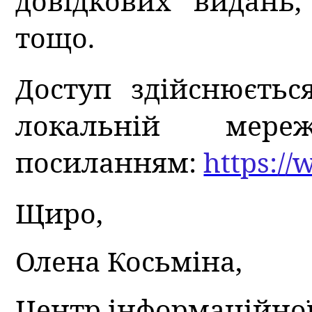
довідкових видань,
тощо.
Доступ здійснюєтьс
локальній мере
посиланням:
https:/
Щиро,
Олена Косьміна,
Центр інформаційної