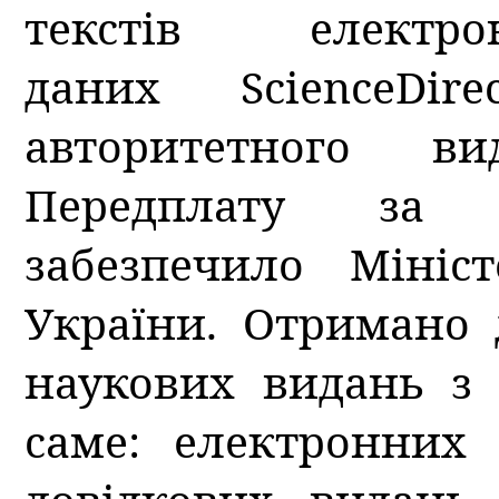
текстів елект
даних ScienceDir
авторитетного ви
Передплату за 
забезпечило Мініс
України. Отримано 
наукових видань з 
саме: електронних 