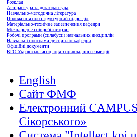
Розклад
Аспірантура та докторантура
Навчально-методична література
Положення про структурний підрозділ
Матеріально-технічне запезпечення кафедри
Міжнародне співробітництво
Робочі програми (силабуси) навчальних дисциплін
Навчальні програми дисциплін кафедри
Офіційні документи
ВГО Українська асоціація з прикладної геометрії
English
Сайт ФМФ
Електронний CAMPUS 
Сікорського»
Система "Intellect.kpi.