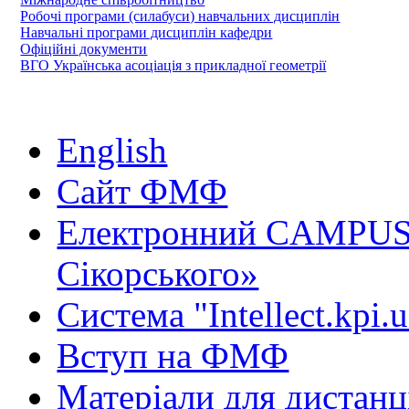
Робочі програми (силабуси) навчальних дисциплін
Навчальні програми дисциплін кафедри
Офіційні документи
ВГО Українська асоціація з прикладної геометрії
English
Сайт ФМФ
Електронний CAMPUS 
Сікорського»
Система "Intellect.kpi.
Вступ на ФМФ
Матеріали для дистанц