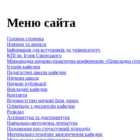
Меню сайта
Головна сторінка
Новини та анонси
Інформація для вступників до університету.
КПІ ім. Ігоря Сікорського
Міжнародна науково-практична конференція «Прикладна геомет
Історія кафедри
Педагогічні школи кафедри
Наукова школа
Наукові публікації
Викладачі кафедри
Контакти
Відомості про наукові бази даних
Олімпіади з дисциплін кафедри
Розклад
Аспірантура та докторантура
Навчально-методична література
Положення про структурний підрозділ
Матеріально-технічне запезпечення кафедри
Міжнародне співробітництво