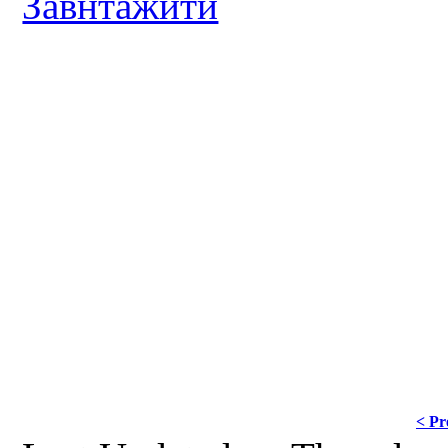
Завнтажити
< Pr