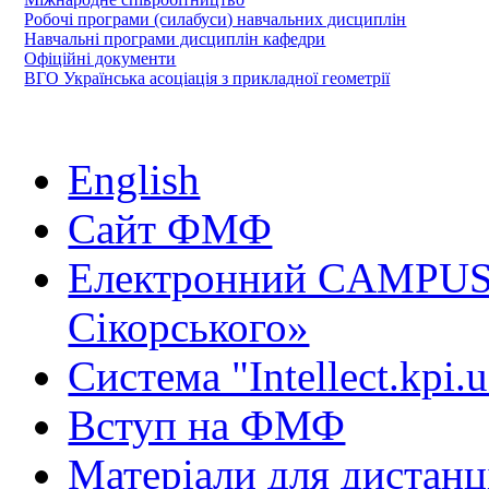
Робочі програми (силабуси) навчальних дисциплін
Навчальні програми дисциплін кафедри
Офіційні документи
ВГО Українська асоціація з прикладної геометрії
English
Сайт ФМФ
Електронний CAMPUS 
Сікорського»
Система "Intellect.kpi.
Вступ на ФМФ
Матеріали для дистанц