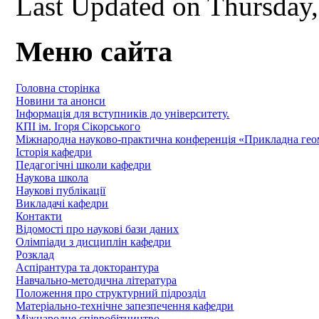
Last Updated on Thursday
Меню сайта
Головна сторінка
Новини та анонси
Інформація для вступників до університету.
КПІ ім. Ігоря Сікорського
Міжнародна науково-практична конференція «Прикладна геомет
Історія кафедри
Педагогічні школи кафедри
Наукова школа
Наукові публікації
Викладачі кафедри
Контакти
Відомості про наукові бази даних
Олімпіади з дисциплін кафедри
Розклад
Аспірантура та докторантура
Навчально-методична література
Положення про структурний підрозділ
Матеріально-технічне запезпечення кафедри
Міжнародне співробітництво