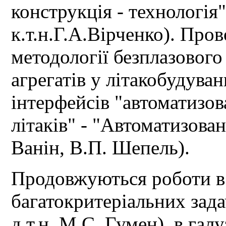
конструкція - технологія"
к.т.н.Г.А.Вірченко). Про
методології безплазового
агрегатів у літакобудуван
інтерфейсів "автоматизо
літаків" - "Автоматизован
Ванін, В.П. Шепель).
Продовжуються роботи в
багатокритеріальних зада
д.т.н. М.С. Гумен), в гал