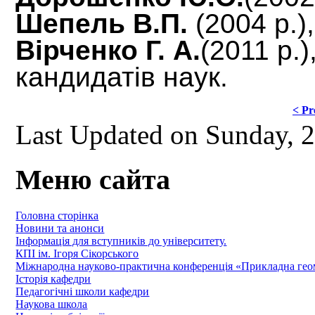
Шепель В.П.
(2004 р.),
Вірченко Г. А.
(2011 р.)
кандидатів наук.
< Pr
Last Updated on Sunday, 
Меню сайта
Головна сторінка
Новини та анонси
Інформація для вступників до університету.
КПІ ім. Ігоря Сікорського
Міжнародна науково-практична конференція «Прикладна геомет
Історія кафедри
Педагогічні школи кафедри
Наукова школа