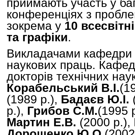
приймають участь у ба
конференціях з пробле
зокрема у
10 всесвітн
та графіки
.
Викладачами кафедри 
наукових праць.
Кафед
докторів технічних нау
Корабельський В.І.
(1
(1989 р.),
Бадаєв Ю.І.
р.),
Грибов С.М.
(1995 
Мартин Е.В.
(2000 р.),
Дорошенко Ю.О.
(2002