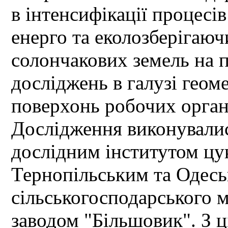
в інтенсифікації процесі
енерго та еколозберігаюч
солончакових земель на п
досліджень в галузі гео
поверхонь робочих орга
Дослідження виконувалис
дослідним інститутом цу
Тернопільським та Одес
сільськогосподарського 
заводом "Більшовик". З 