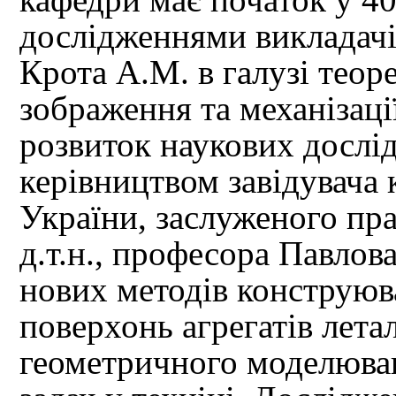
дослідженнями викладачі
Крота А.М. в галузі теор
зображення та механізаці
розвиток наукових дослі
керівництвом завідувача
України, заслуженого пр
д.т.н., професора Павлов
нових методів конструюв
поверхонь агрегатів лета
геометричного моделюва