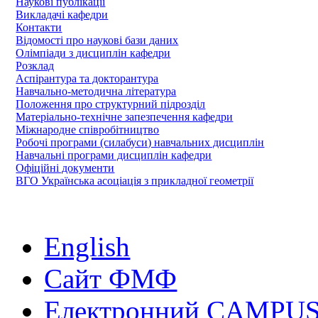
Наукові публікації
Викладачі кафедри
Контакти
Відомості про наукові бази даних
Олімпіади з дисциплін кафедри
Розклад
Аспірантура та докторантура
Навчально-методична література
Положення про структурний підрозділ
Матеріально-технічне запезпечення кафедри
Міжнародне співробітництво
Робочі програми (силабуси) навчальних дисциплін
Навчальні програми дисциплін кафедри
Офіційні документи
ВГО Українська асоціація з прикладної геометрії
English
Сайт ФМФ
Електронний CAMPUS 