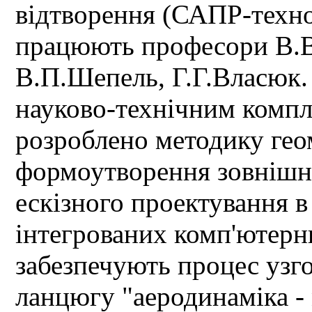
відтворення (САПР-техно
працюють професори В.В
В.П.Шепель, Г.Г.Власюк.
науково-технічним компл
розроблено методику ге
формоутворення зовнішні
ескізного проектування 
інтегрованих комп'ютерн
забезпечують процес узг
ланцюгу "аеродинаміка - 