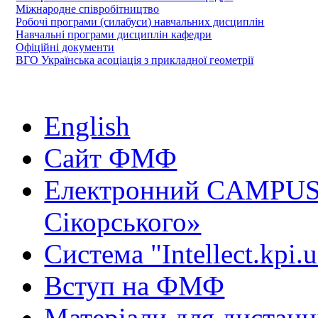
Міжнародне співробітництво
Робочі програми (силабуси) навчальних дисциплін
Навчальні програми дисциплін кафедри
Офіційні документи
ВГО Українська асоціація з прикладної геометрії
English
Сайт ФМФ
Електронний CAMPUS 
Сікорського»
Система "Intellect.kpi.
Вступ на ФМФ
Матеріали для дистанц