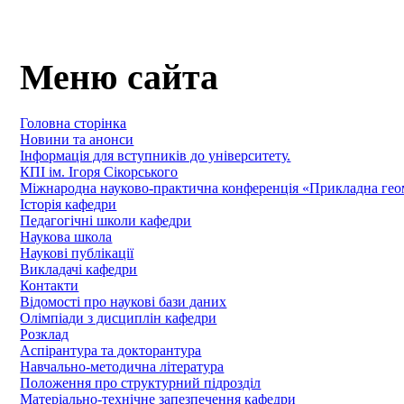
Меню сайта
Головна сторінка
Новини та анонси
Інформація для вступників до університету.
КПІ ім. Ігоря Сікорського
Міжнародна науково-практична конференція «Прикладна геомет
Історія кафедри
Педагогічні школи кафедри
Наукова школа
Наукові публікації
Викладачі кафедри
Контакти
Відомості про наукові бази даних
Олімпіади з дисциплін кафедри
Розклад
Аспірантура та докторантура
Навчально-методична література
Положення про структурний підрозділ
Матеріально-технічне запезпечення кафедри