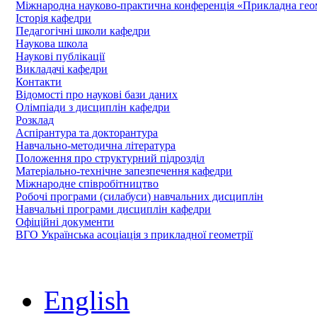
Міжнародна науково-практична конференція «Прикладна геомет
Історія кафедри
Педагогічні школи кафедри
Наукова школа
Наукові публікації
Викладачі кафедри
Контакти
Відомості про наукові бази даних
Олімпіади з дисциплін кафедри
Розклад
Аспірантура та докторантура
Навчально-методична література
Положення про структурний підрозділ
Матеріально-технічне запезпечення кафедри
Міжнародне співробітництво
Робочі програми (силабуси) навчальних дисциплін
Навчальні програми дисциплін кафедри
Офіційні документи
ВГО Українська асоціація з прикладної геометрії
English