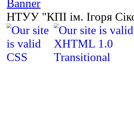
НТУУ "КПІ ім. Ігоря Сік