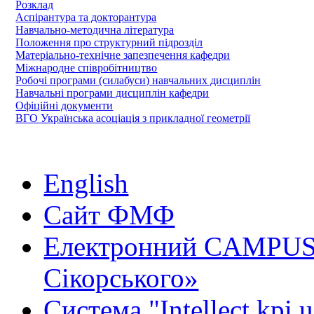
Розклад
Аспірантура та докторантура
Навчально-методична література
Положення про структурний підрозділ
Матеріально-технічне запезпечення кафедри
Міжнародне співробітництво
Робочі програми (силабуси) навчальних дисциплін
Навчальні програми дисциплін кафедри
Офіційні документи
ВГО Українська асоціація з прикладної геометрії
English
Сайт ФМФ
Електронний CAMPUS 
Сікорського»
Система "Intellect.kpi.