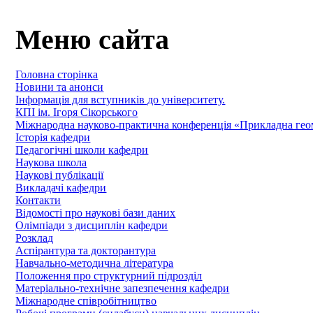
Меню сайта
Головна сторінка
Новини та анонси
Інформація для вступників до університету.
КПІ ім. Ігоря Сікорського
Міжнародна науково-практична конференція «Прикладна геомет
Історія кафедри
Педагогічні школи кафедри
Наукова школа
Наукові публікації
Викладачі кафедри
Контакти
Відомості про наукові бази даних
Олімпіади з дисциплін кафедри
Розклад
Аспірантура та докторантура
Навчально-методична література
Положення про структурний підрозділ
Матеріально-технічне запезпечення кафедри
Міжнародне співробітництво