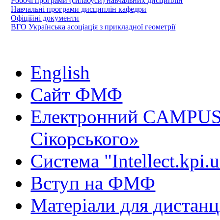
Робочі програми (силабуси) навчальних дисциплін
Навчальні програми дисциплін кафедри
Офіційні документи
ВГО Українська асоціація з прикладної геометрії
English
Сайт ФМФ
Електронний CAMPUS 
Сікорського»
Система "Intellect.kpi.
Вступ на ФМФ
Матеріали для дистанц