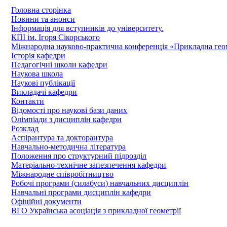
Головна сторінка
Новини та анонси
Інформація для вступників до університету.
КПІ ім. Ігоря Сікорського
Міжнародна науково-практична конференція «Прикладна геомет
Історія кафедри
Педагогічні школи кафедри
Наукова школа
Наукові публікації
Викладачі кафедри
Контакти
Відомості про наукові бази даних
Олімпіади з дисциплін кафедри
Розклад
Аспірантура та докторантура
Навчально-методична література
Положення про структурний підрозділ
Матеріально-технічне запезпечення кафедри
Міжнародне співробітництво
Робочі програми (силабуси) навчальних дисциплін
Навчальні програми дисциплін кафедри
Офіційні документи
ВГО Українська асоціація з прикладної геометрії